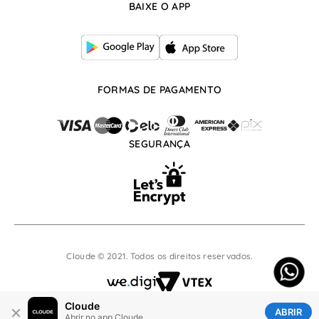
Whatsapp: (17) 99666-8253
BAIXE O APP
atendimento@cloude.com.br
De segunda à sexta, das 07:30h às 17:30h
FORMAS DE PAGAMENTO
SEGURANÇA
Cloude © 2021. Todos os direitos reservados.
Cloude
×
ABRIR
Abrir no app Cloude