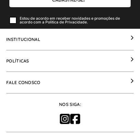
Estou de acordo em receber novidades e promoções de
acordo com a Politica de Privacidade.
INSTITUCIONAL
Sobre Nós
POLÍTICAS
Seja um Revendedor
Política de Trocas
FALE CONOSCO
Política de Pagamento
Política de Fretes
Formulário de Contato
NOS SIGA:
Política de Segurança
Meus Pedidos
Política de Privacidade
Trocas e Devoluções
Frete