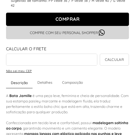
Sugestão de tamanho: PP veste 36 / P veste 38 / M veste 40 / G veste
42
COMPRAR
COMPRE COM SEU PERSONAL SHOPPER
Não sei meu CEP
Detalhes
Composição
Descrição
A
Bata Jamille
é uma peça leve, feminina e cheia de personalidade. Com
sua estampa paisley marcante e modelagem fluida, ela traduz
perfeitamente o estilo boho chic que está em alta, trazendo charme e
sofisticação para qualquer produção.
Confeccionada em tecido leve e confortável, possui
modelagem soltinha
ao corpo
, garantindo movimento e um caimento elegante. O modelo
apresenta
mangas longas com elástico aplicado nos punhos e leve