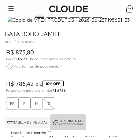
BATA BOHO JAMILE
:
07515015
R$
873
,
80
Em até
12
x de
R$ 72,81
no cartão de crédito
Mais formas de pagamento
R$ 786,42
pix
10% OFF
Pague com pix e economize
R$ 87,38
PP
P
M
G
EXPERIMENTAR
TABELA DE MEDIDAS
ANTES DE COMPRAR
Modelo usa tamanho PP