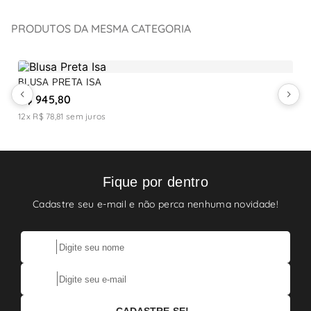
PRODUTOS DA MESMA CATEGORIA
BLUSA PRETA ISA
B
R$ 945,80
R
12x R$ 78,81
sem juros
1
Fique por dentro
Cadastre seu e-mail e não perca nenhuma novidade!