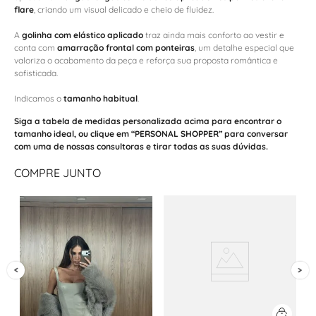
flare
, criando um visual delicado e cheio de fluidez.
A
golinha com elástico aplicado
traz ainda mais conforto ao vestir e
conta com
amarração frontal com ponteiras
, um detalhe especial que
valoriza o acabamento da peça e reforça sua proposta romântica e
sofisticada.
Indicamos o
tamanho habitual
.
Siga a tabela de medidas personalizada acima para encontrar o
tamanho ideal, ou clique em “PERSONAL SHOPPER” para conversar
com uma de nossas consultoras e tirar todas as suas dúvidas.
COMPRE JUNTO