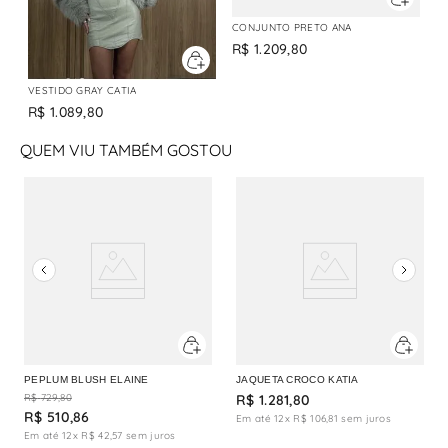
CONJUNTO PRETO ANA
R$
1
.
209
,
80
VESTIDO GRAY CATIA
R$
1
.
089
,
80
QUEM VIU TAMBÉM GOSTOU
PEPLUM BLUSH ELAINE
JAQUETA CROCO KATIA
R$
729
,
80
R$
1
.
281
,
80
R$
510
,
86
Em até
12
x
R$
106
,
81
sem juros
Em até
12
x
R$
42
,
57
sem juros