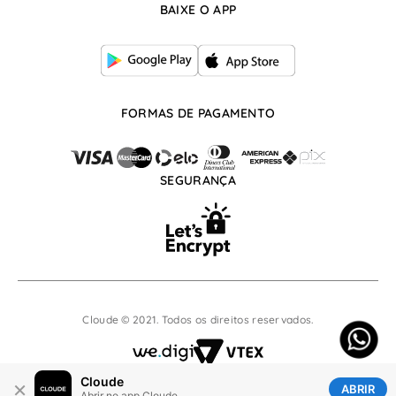
Whatsapp: (17) 99666-8253
BAIXE O APP
atendimento@cloude.com.br
De segunda à sexta, das 07:30h às 17:30h
FORMAS DE PAGAMENTO
SEGURANÇA
Cloude © 2021. Todos os direitos reservados.
Cloude
×
ABRIR
Abrir no app Cloude