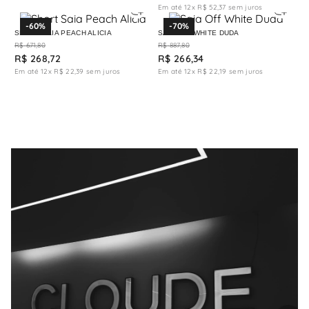
Em até
12
x
R$
52
,
37
sem juros
-
60%
-
70%
SHORT SAIA PEACH ALICIA
SAIA OFF WHITE DUDA
R$
671
,
80
R$
887
,
80
R$
268
,
72
R$
266
,
34
Em até
12
x
R$
22
,
39
sem juros
Em até
12
x
R$
22
,
19
sem juros