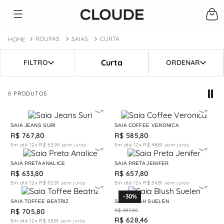
ROUPAS
SAIAS
CURTA
Curta
8
PRODUTOS
SAIA JEANS SURI
SAIA COFFEE VERONICA
R$
767
,
80
R$
585
,
80
Em até
12
x
R$
63
,
98
sem juros
Em até
12
x
R$
48
,
81
sem juros
SAIA PRETA ANALICE
SAIA PRETA JENIFER
R$
633
,
80
R$
657
,
80
Em até
12
x
R$
52
,
81
sem juros
Em até
12
x
R$
54
,
81
sem juros
-
30%
SAIA TOFFEE BEATRIZ
SAIA BLUSH SUELEN
R$
705
,
80
R$
897
,
80
R$
628
,
46
Em até
12
x
R$
58
,
81
sem juros