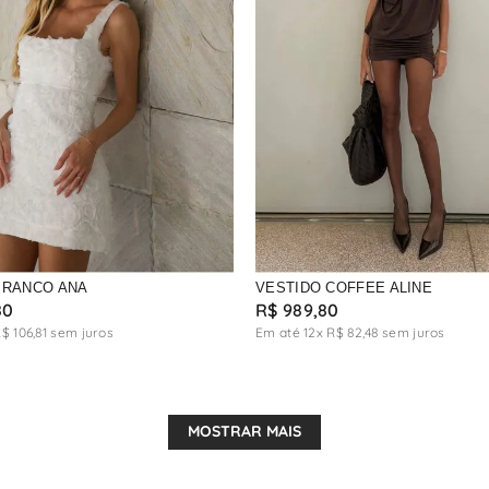
BRANCO ANA
VESTIDO COFFEE ALINE
80
R$
989
,
80
R$
106
,
81
sem juros
Em até
12
x
R$
82
,
48
sem juros
MOSTRAR MAIS