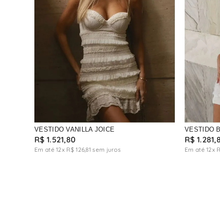
VESTIDO VANILLA JOICE
VESTIDO 
R$
1
.
521
,
80
R$
1
.
281
,
Em até
12
x
R$
126
,
81
sem juros
Em até
12
x