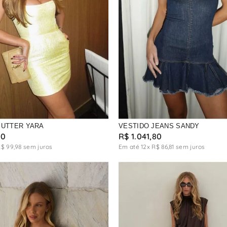
BUTTER YARA
VESTIDO JEANS SANDY
80
R$
1
.
041
,
80
R$
99
,
98
sem juros
Em até
12
x
R$
86
,
81
sem juros