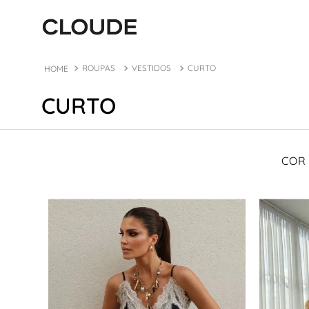
ROUPAS
VESTIDOS
CURTO
CURTO
COR
PRETO
BRANCO
ESTAMPADO
JEANS
PRATA
DOURADO
AMARELO
NUDE
CINZA