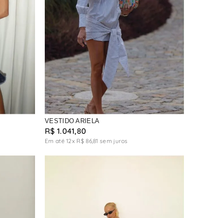
VESTIDO ARIELA
R$
1
.
041
,
80
Em até
12
x
R$
86
,
81
sem juros