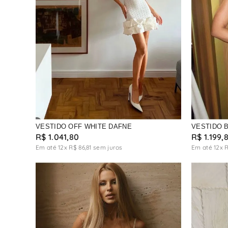
VESTIDO OFF WHITE DAFNE
VESTIDO 
R$
1
.
041
,
80
R$
1
.
199
,
Em até
12
x
R$
86
,
81
sem juros
Em até
12
x