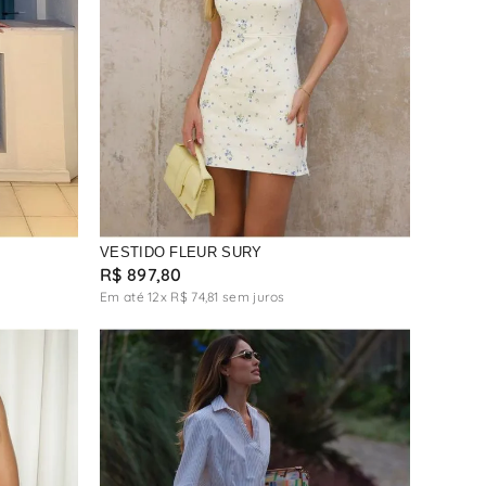
VESTIDO FLEUR SURY
R$
897
,
80
Em até
12
x
R$
74
,
81
sem juros