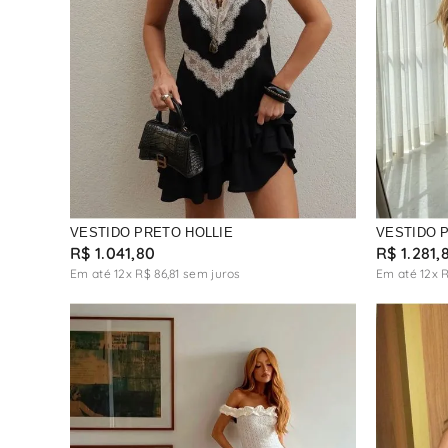
MARINHO
CARAMELO
MAGENTA
PALHA
OFF
BORDO
CHAMPANHE
VESTIDO PRETO HOLLIE
VESTIDO P
R$
1
.
041
,
80
R$
1
.
281
,
Em até
12
x
R$
86
,
81
sem juros
Em até
12
x