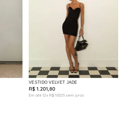
VESTIDO VELVET JADE
R$
1
.
201
,
80
Em até
12
x
R$
100
,
15
sem juros