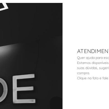
ATENDIMEN
Quer ajuda para es
Estamos disponíveis
suas dúvidas, suger
compra.
Clique na foto e fa