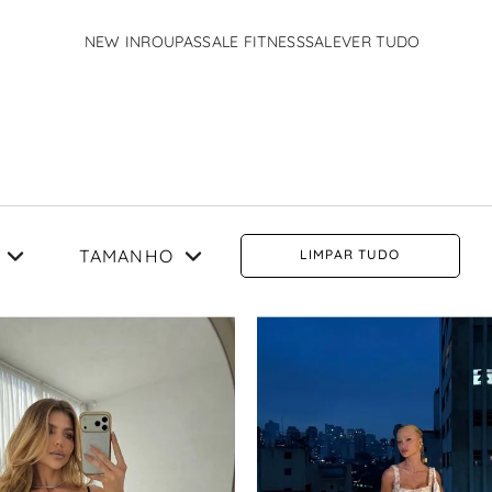
NEW IN
ROUPAS
SALE FITNESS
SALE
VER TUDO
TERMOS MAIS BUSCADOS
1
º
calcas
2
º
vestido
3
º
conjunto
4
º
body
TAMANHO
LIMPAR TUDO
5
º
fleur
6
º
pandora
PP
P
M
G
7
º
jaqueta
ROSA
8
º
vestido rosa
9
º
flavia
VINHO
10
º
camisa
LISTRADO