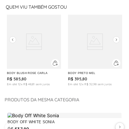
QUEM VIU TAMBÉM GOSTOU
BODY BLUSH ROSE CARLA
BODY PRETO MEL
R$
585
,
80
R$
395
,
80
Em até
12
x
R$
48
,
81
sem juros
Em até
12
x
R$
32
,
98
sem juros
PRODUTOS DA MESMA CATEGORIA
BODY OFF WHITE SONIA
B