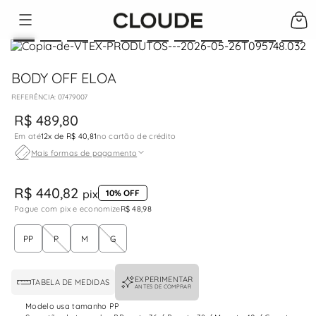
BODY OFF ELOA
:
07479007
R$
489
,
80
Em até
12
x de
R$ 40,81
no cartão de crédito
Mais formas de pagamento
R$ 440,82
pix
10% OFF
Pague com pix e economize
R$ 48,98
PP
P
M
G
EXPERIMENTAR
TABELA DE MEDIDAS
ANTES DE COMPRAR
Modelo usa tamanho PP