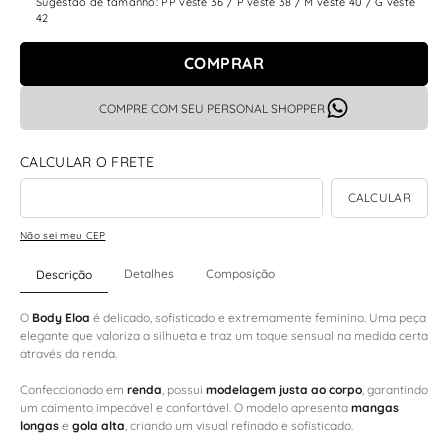
Sugestão de tamanho: PP veste 36 / P veste 38 / M veste 40 / G veste
42
COMPRAR
COMPRE COM SEU PERSONAL SHOPPER
Não sei meu CEP
Detalhes
Composição
Descrição
O
Body Eloa
é delicado, sofisticado e extremamente feminino. Uma peça
elegante que valoriza a silhueta e traz um toque sensual na medida certa
através da renda.
Confeccionado em
renda
, possui
modelagem justa ao corpo
, garantindo
um caimento impecável e confortável. O modelo apresenta
mangas
longas
e
gola alta
, criando um visual refinado e sofisticado.