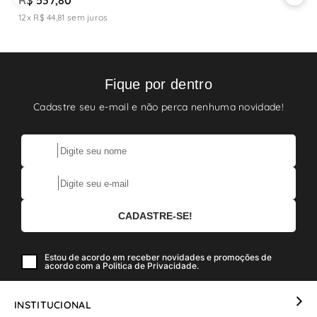
R$ 537,80
R
12x R$ 44,81
sem juros
1
Fique por dentro
Cadastre seu e-mail e não perca nenhuma novidade!
Estou de acordo em receber novidades e promoções de
acordo com a Politica de Privacidade.
INSTITUCIONAL