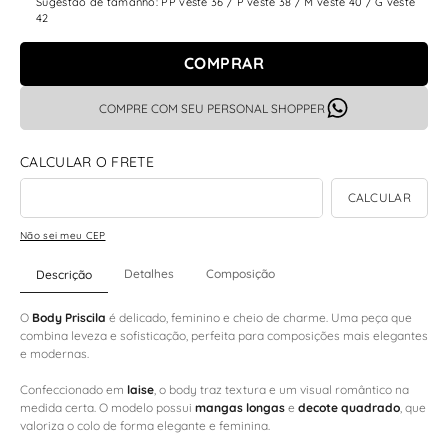
Sugestão de tamanho: PP veste 36 / P veste 38 / M veste 40 / G veste
42
COMPRAR
COMPRE COM SEU PERSONAL SHOPPER
Não sei meu CEP
Detalhes
Composição
Descrição
O
Body Priscila
é delicado, feminino e cheio de charme. Uma peça que
combina leveza e sofisticação, perfeita para composições mais elegantes
e modernas.
Confeccionado em
laise
, o body traz textura e um visual romântico na
medida certa. O modelo possui
mangas longas
e
decote quadrado
, que
valoriza o colo de forma elegante e feminina.