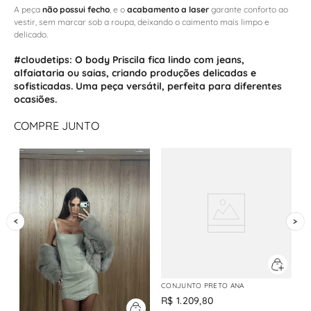
A peça
não possui fecho
, e o
acabamento a laser
garante conforto ao
vestir, sem marcar sob a roupa, deixando o caimento mais limpo e
delicado.
#cloudetips:
O body Priscila f
ica lindo com
jeans
,
alfaiataria
ou
saias
, criando produções delicadas e
sofisticadas. Uma peça versátil, perfeita para diferentes
ocasiões.
COMPRE JUNTO
CONJUNTO PRETO ANA
R$
1
.
209
,
80