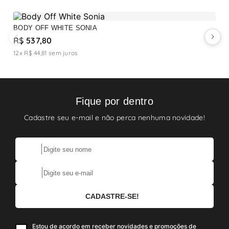
BODY OFF WHITE SONIA
B
R$ 537,80
R
12x R$ 44,81
sem juros
1
Fique por dentro
Cadastre seu e-mail e não perca nenhuma novidade!
Estou de acordo em receber novidades e promoções de