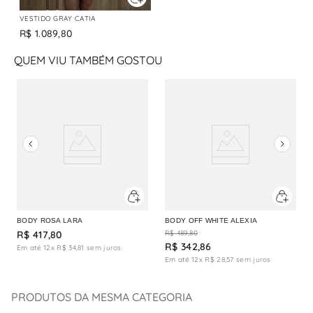
VESTIDO GRAY CATIA
R$
1
.
089
,
80
QUEM VIU TAMBÉM GOSTOU
BODY ROSA LARA
BODY OFF WHITE ALEXIA
R$
417
,
80
R$
489
,
80
R$
342
,
86
Em até
12
x
R$
34
,
81
sem juros
Em até
12
x
R$
28
,
57
sem juros
PRODUTOS DA MESMA CATEGORIA