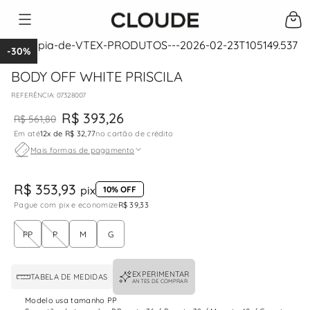
-
30%
BODY OFF WHITE PRISCILA
:
07328007
R$
393
,
26
R$
561
,
80
Em até
12
x de
R$ 32,77
no cartão de crédito
Mais formas de pagamento
R$ 353,93
pix
10% OFF
Pague com pix e economize
R$ 39,33
PP
P
M
G
EXPERIMENTAR
TABELA DE MEDIDAS
ANTES DE COMPRAR
Modelo usa tamanho PP