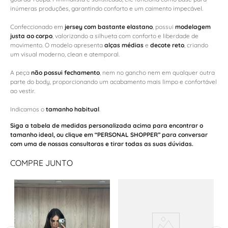
inúmeras produções, garantindo conforto e um caimento impecável.
Confeccionado em
jersey com bastante elastano
, possui
modelagem
justa ao corpo
, valorizando a silhueta com conforto e liberdade de
movimento. O modelo apresenta
alças médias
e
decote reto
, criando
um visual moderno, clean e atemporal.
A peça
não possui fechamento
, nem no gancho nem em qualquer outra
parte do body, proporcionando um acabamento mais limpo e confortável
ao vestir.
Indicamos o
tamanho habitual
.
Siga a tabela de medidas personalizada acima para encontrar o
tamanho ideal, ou clique em “PERSONAL SHOPPER” para conversar
com uma de nossas consultoras e tirar todas as suas dúvidas.
COMPRE JUNTO