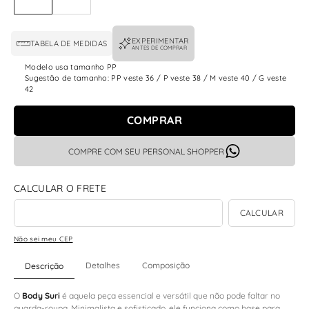
EXPERIMENTAR
TABELA DE MEDIDAS
ANTES DE COMPRAR
Modelo usa tamanho PP
Sugestão de tamanho: PP veste 36 / P veste 38 / M veste 40 / G veste
42
COMPRAR
COMPRE COM SEU PERSONAL SHOPPER
Não sei meu CEP
Detalhes
Composição
Descrição
O
Body Suri
é aquela peça essencial e versátil que não pode faltar no
guarda-roupa. Minimalista e sofisticado, ele funciona como base para