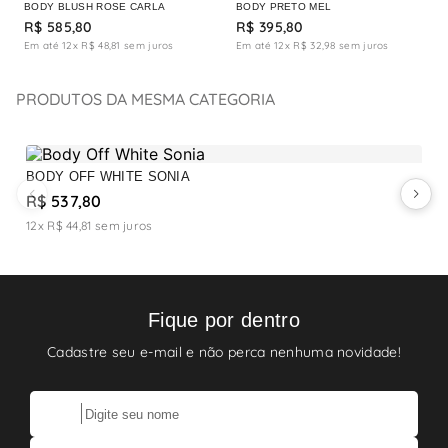
BODY BLUSH ROSE CARLA
BODY PRETO MEL
R$
585
,
80
R$
395
,
80
Em até
12
x
R$
48
,
81
sem juros
Em até
12
x
R$
32
,
98
sem juros
PRODUTOS DA MESMA CATEGORIA
BODY OFF WHITE SONIA
B
R$ 537,80
R
12x R$ 44,81
sem juros
1
Fique por dentro
Cadastre seu e-mail e não perca nenhuma novidade!