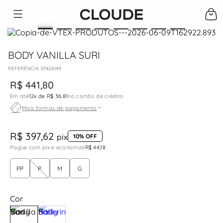
BODY VANILLA SURI
:
07426149
R$
441
,
80
Em até
12
x de
R$ 36,81
no cartão de crédito
Mais formas de pagamento
R$ 397,62
pix
10% OFF
Pague com pix e economize
R$ 44,18
PP
P
M
G
Cor