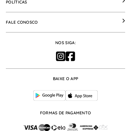
POLÍTICAS
Seja um Revendedor
Política de Trocas
FALE CONOSCO
Política de Pagamento
Política de Fretes
Formulário de Contato
NOS SIGA:
Política de Segurança
Meus Pedidos
Política de Privacidade
Trocas e Devoluções
Frete
Whatsapp: (17) 99666-8253
BAIXE O APP
atendimento@cloude.com.br
De segunda à sexta, das 07:30h às 17:30h
FORMAS DE PAGAMENTO