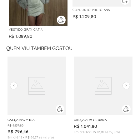
CONJUNTO PRETO ANA
R$
1
.
209
,
80
VESTIDO GRAY CATIA
R$
1
.
089
,
80
QUEM VIU TAMBÉM GOSTOU
CALÇA NAVY ISA
CALÇA ARMY LUANA
R$
1
.
137
,
80
R$
1
.
041
,
80
R$
796
,
46
Em até
12
x
R$
86
,
81
sem juros
Em até
12
x
R$
66
,
37
sem juros