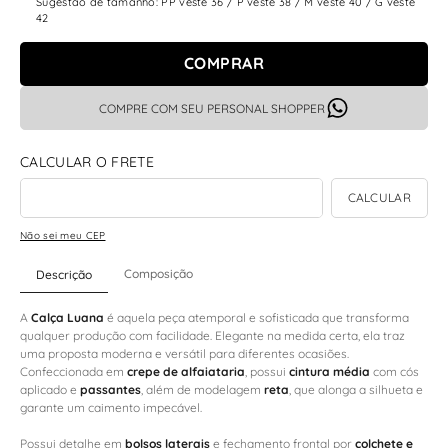
Sugestão de tamanho: PP veste 36 / P veste 38 / M veste 40 / G veste
42
COMPRAR
COMPRE COM SEU PERSONAL SHOPPER
Não sei meu CEP
Composição
Descrição
A
Calça Luana
é aquela peça atemporal e sofisticada que transforma
qualquer produção com facilidade. Elegante na medida certa, ela traz
uma proposta moderna e versátil para diferentes ocasiões.
Confeccionada em
crepe de alfaiataria
, possui
cintura média
com cós
aplicado e
passantes
, além de modelagem
reta
, que alonga a silhueta e
garante um caimento impecável.
Possui detalhe em
bolsos laterais
e fechamento frontal por
colchete e