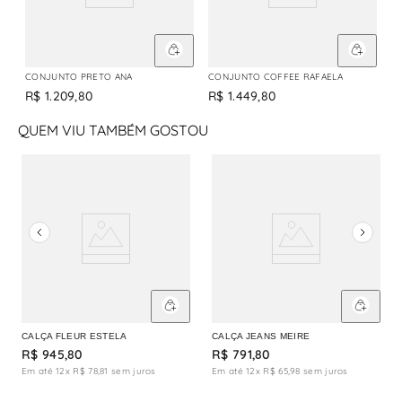
CONJUNTO PRETO ANA
CONJUNTO COFFEE RAFAELA
R$
1
.
209
,
80
R$
1
.
449
,
80
QUEM VIU TAMBÉM GOSTOU
CALÇA FLEUR ESTELA
CALÇA JEANS MEIRE
R$
945
,
80
R$
791
,
80
Em até
12
x
R$
78
,
81
sem juros
Em até
12
x
R$
65
,
98
sem juros