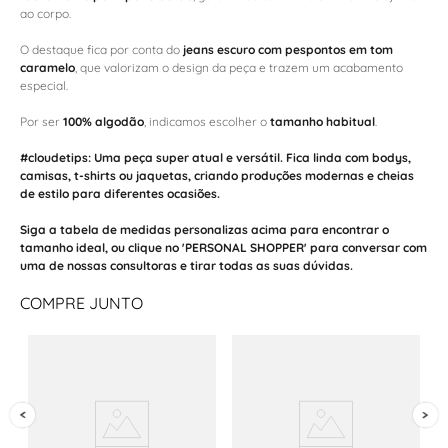
ao corpo.
O destaque fica por conta do
jeans escuro com pespontos em tom
caramelo
, que valorizam o design da peça e trazem um acabamento
especial.
Por ser
100% algodão
, indicamos escolher o
tamanho habitual
.
#cloudetips:
Uma peça super atual e versátil. Fica linda com
bodys
,
camisas
,
t-shirts
ou
jaquetas
, criando produções modernas e cheias
de estilo para diferentes ocasiões.
Siga a tabela de medidas personalizas acima para encontrar o
tamanho ideal, ou clique no 'PERSONAL SHOPPER' para conversar com
uma de nossas consultoras e tirar todas as suas dúvidas.
COMPRE JUNTO