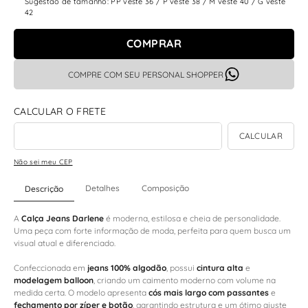
Sugestão de tamanho: PP veste 36 / P veste 38 / M veste 40 / G veste
42
COMPRAR
COMPRE COM SEU PERSONAL SHOPPER
Não sei meu CEP
Detalhes
Composição
Descrição
A
Calça Jeans Darlene
é moderna, estilosa e cheia de personalidade.
Uma peça com forte informação de moda, perfeita para quem busca um
visual atual e diferenciado.
Confeccionada em
jeans 100% algodão
, possui
cintura alta
e
modelagem balloon
, criando um caimento moderno com volume na
medida certa. O modelo apresenta
cós mais largo com passantes
e
fechamento por zíper e botão
, garantindo estrutura e um ótimo ajuste