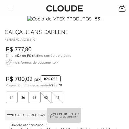
CALÇA JEANS DARLENE
:
07393110
R$
777
,
80
Em até
12
x de
R$ 64,81
no cartão de crédito
Mais formas de pagamento
R$ 700,02
pix
10% OFF
Pague com pix e economize
R$ 77,78
34
36
38
40
42
EXPERIMENTAR
TABELA DE MEDIDAS
ANTES DE COMPRAR
Modelo usa tamanho PP