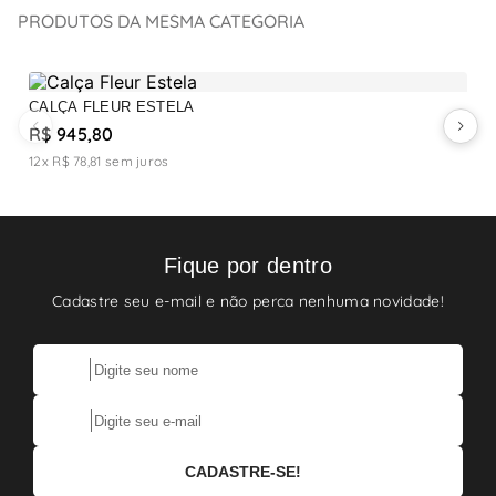
PRODUTOS DA MESMA CATEGORIA
CALÇA FLEUR ESTELA
C
R$ 945,80
R
12x R$ 78,81
sem juros
1
Fique por dentro
Cadastre seu e-mail e não perca nenhuma novidade!