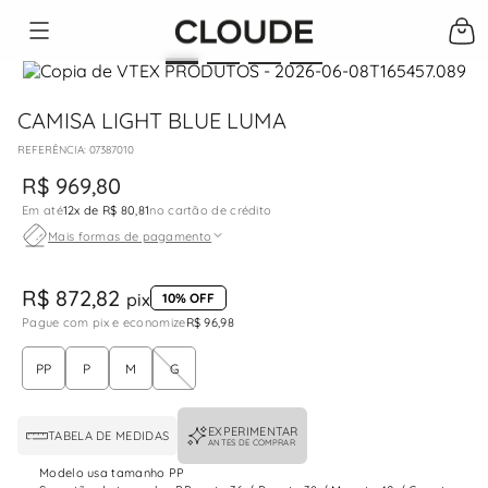
CAMISA LIGHT BLUE LUMA
:
07387010
R$
969
,
80
Em até
12
x de
R$ 80,81
no cartão de crédito
Mais formas de pagamento
R$ 872,82
pix
10% OFF
Pague com pix e economize
R$ 96,98
PP
P
M
G
EXPERIMENTAR
TABELA DE MEDIDAS
ANTES DE COMPRAR
Modelo usa tamanho PP