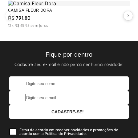
CAMISA FLEUR DORA
C
R$ 791,80
R
12x R$ 65,98
sem juros
1
Fique por dentro
Cadastre seu e-mail e não perca nenhuma novidade!
Estou de acordo em receber novidades e promoções de
acordo com a Politica de Privacidade.