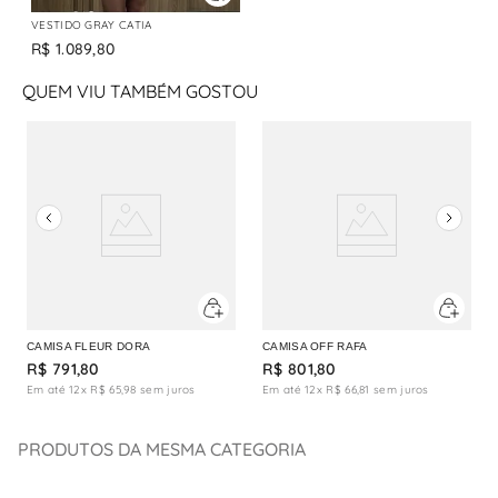
VESTIDO GRAY CATIA
R$
1
.
089
,
80
QUEM VIU TAMBÉM GOSTOU
CAMISA FLEUR DORA
CAMISA OFF RAFA
R$
791
,
80
R$
801
,
80
Em até
12
x
R$
65
,
98
sem juros
Em até
12
x
R$
66
,
81
sem juros
PRODUTOS DA MESMA CATEGORIA