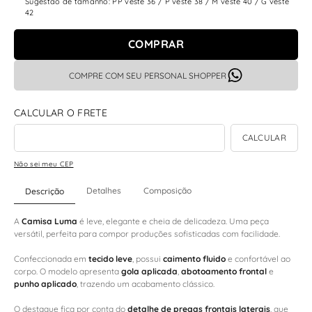
Sugestão de tamanho: PP veste 36 / P veste 38 / M veste 40 / G veste
42
COMPRAR
COMPRE COM SEU PERSONAL SHOPPER
Não sei meu CEP
Detalhes
Composição
Descrição
A
Camisa Luma
é leve, elegante e cheia de delicadeza. Uma peça
versátil, perfeita para compor produções sofisticadas com facilidade.
Confeccionada em
tecido leve
, possui
caimento fluido
e confortável ao
corpo. O modelo apresenta
gola aplicada
,
abotoamento frontal
e
punho aplicado
, trazendo um acabamento clássico.
O destaque fica por conta do
detalhe de pregas frontais laterais
, que