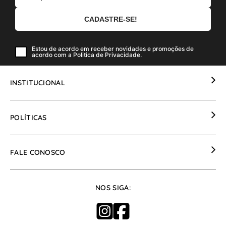
Estou de acordo em receber novidades e promoções de
acordo com a Politica de Privacidade.
INSTITUCIONAL
Sobre Nós
POLÍTICAS
Seja um Revendedor
Política de Trocas
FALE CONOSCO
Política de Pagamento
Política de Fretes
Formulário de Contato
NOS SIGA:
Política de Segurança
Meus Pedidos
Política de Privacidade
Trocas e Devoluções