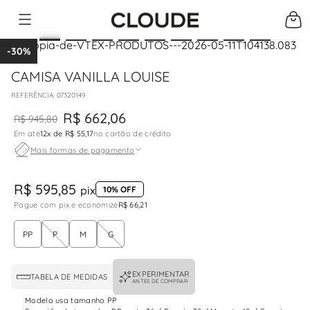
-
30%
CAMISA VANILLA LOUISE
:
07320149
R$
662
,
06
R$
945
,
80
Em até
12
x de
R$ 55,17
no cartão de crédito
Mais formas de pagamento
R$ 595,85
pix
10% OFF
Pague com pix e economize
R$ 66,21
PP
P
M
G
EXPERIMENTAR
TABELA DE MEDIDAS
ANTES DE COMPRAR
Modelo usa tamanho PP