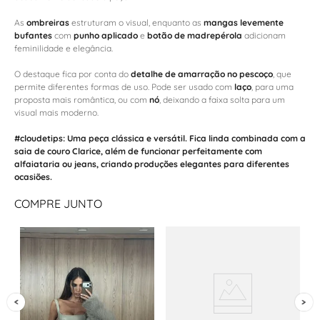
As
ombreiras
estruturam o visual, enquanto as
mangas levemente
bufantes
com
punho aplicado
e
botão de madrepérola
adicionam
feminilidade e elegância.
O destaque fica por conta do
detalhe de amarração no pescoço
, que
permite diferentes formas de uso. Pode ser usado com
laço
, para uma
proposta mais romântica, ou com
nó
, deixando a faixa solta para um
visual mais moderno.
#cloudetips:
Uma peça clássica e versátil. Fica linda combinada com a
saia de couro Clarice
, além de funcionar perfeitamente com
alfaiataria
ou
jeans
, criando produções elegantes para diferentes
ocasiões.
COMPRE JUNTO