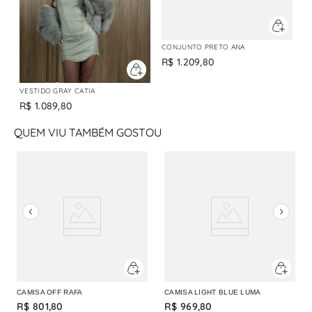
CONJUNTO PRETO ANA
R$
1
.
209
,
80
VESTIDO GRAY CATIA
R$
1
.
089
,
80
QUEM VIU TAMBÉM GOSTOU
CAMISA OFF RAFA
CAMISA LIGHT BLUE LUMA
R$
801
,
80
R$
969
,
80