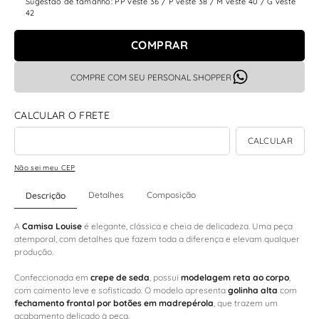
Sugestão de tamanho: PP veste 36 / P veste 38 / M veste 40 / G veste
42
COMPRAR
COMPRE COM SEU PERSONAL SHOPPER
Não sei meu CEP
Detalhes
Composição
Descrição
A
Camisa Louise
é elegante, clássica e cheia de delicadeza. Uma peça
atemporal, com detalhes que fazem toda a diferença e elevam qualquer
produção.
Confeccionada em
crepe de seda
, possui
modelagem reta ao corpo
,
com caimento leve e sofisticado. O modelo apresenta
golinha alta
com
fechamento frontal por botões em madrepérola
, que trazem um
acabamento delicado à peça.