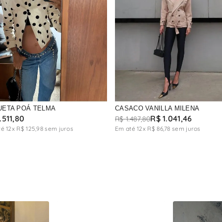
UETA POÁ TELMA
CASACO VANILLA MILENA
.
511
,
80
R$
1
.
041
,
46
R$
1
.
487
,
80
té
12
x
R$
125
,
98
sem juros
Em até
12
x
R$
86
,
78
sem juros