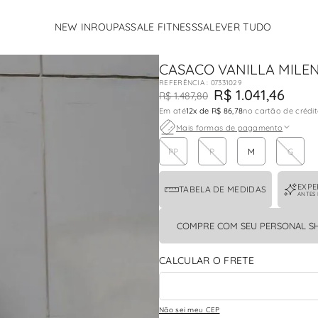
NEW IN
ROUPAS
SALE FITNESS
SALE
VER TUDO
TERMOS MAIS BUSCADOS
CASACO VANILLA MILE
1
º
calcas
:
07331029
2
º
vestido
R$
1
.
041
,
46
R$
1
.
487
,
80
Em até
12
x de
R$ 86,78
no cartão de crédi
3
º
conjunto
Mais formas de pagamento
4
º
body
PP
P
M
G
5
º
pandora
EXPE
TABELA DE MEDIDAS
6
º
fleur
ANTES
7
º
jaqueta
COMPRE COM SEU PERSONAL S
8
º
calça
9
º
camisa
10
º
flavia
Não sei meu CEP