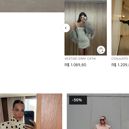
VESTIDO GRAY CATIA
CONJUNTO 
R$
1
.
089
,
80
R$
1
.
209
,
-
30%