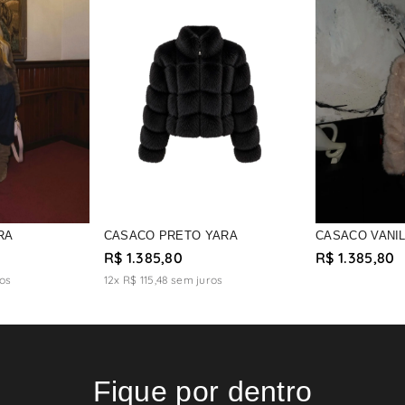
RA
CASACO PRETO YARA
CASACO VANI
R$ 1.385,80
R$ 1.385,80
os
12x R$ 115,48
sem juros
Fique por dentro