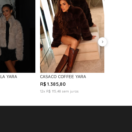
R$ 1.065,
LLA YARA
CASACO COFFEE YARA
R$ 1.385,80
12x R$ 115,48
sem juros