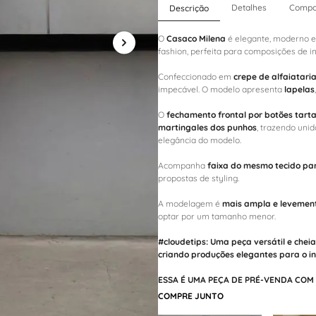
Detalhes
Compo
Descrição
O
Casaco Milena
é elegante, moderno e
fashion, perfeita para composições de i
Confeccionado em
crepe de alfaiatari
impecável. O modelo apresenta
lapelas
O
fechamento frontal por botões tart
martingales dos punhos
, trazendo uni
elegância do modelo.
Acompanha
faixa do mesmo tecido p
propostas de styling.
A modelagem é
mais ampla e levemen
optar por um tamanho menor.
#cloudetips:
Uma peça versátil e cheia 
criando produções elegantes para o in
ESSA É UMA PEÇA DE PRÉ-VENDA COM 
COMPRE JUNTO