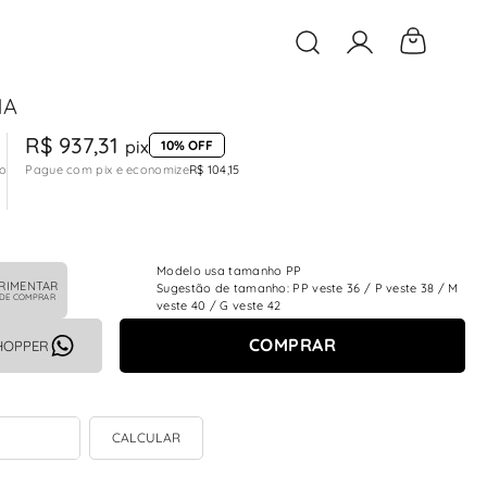
O que você está buscan
NA
R$ 937,31
pix
10% OFF
to
Pague com pix e economize
R$ 104,15
Modelo usa tamanho PP
RIMENTAR
Sugestão de tamanho: PP veste 36 / P veste 38 / M
 DE COMPRAR
veste 40 / G veste 42
COMPRAR
HOPPER