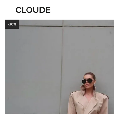
-
30%