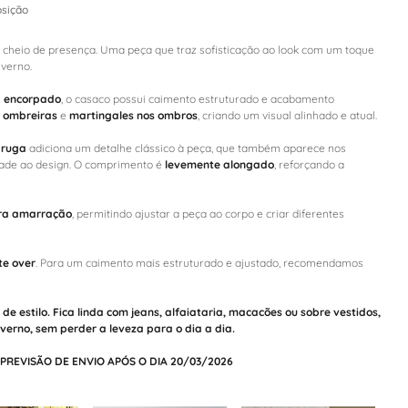
sição
 cheio de presença. Uma peça que traz sofisticação ao look com um toque
nverno.
a encorpado
, o casaco possui caimento estruturado e acabamento
,
ombreiras
e
martingales nos ombros
, criando um visual alinhado e atual.
aruga
adiciona um detalhe clássico à peça, que também aparece nos
dade ao design. O comprimento é
levemente alongado
, reforçando a
ara amarração
, permitindo ajustar a peça ao corpo e criar diferentes
te over
. Para um caimento mais estruturado e ajustado, recomendamos
de estilo. Fica linda com
jeans
,
alfaiataria
,
macacões
ou sobre
vestidos
,
verno, sem perder a leveza para o dia a dia.
PREVISÃO DE ENVIO APÓS O DIA 20/03/2026