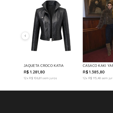
JAQUETA CROCO KATIA
CASACO KAKI YA
R$ 1.281,80
R$ 1.385,80
12x R$ 106,81
sem juros
12x R$ 115,48
sem jur