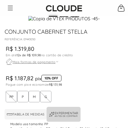
CONJUNTO CABERNET STELLA
:
07443050
R$
1
.
319
,
80
Em até
12
x de
R$ 109,98
no cartão de crédito
Mais formas de pagamento
R$ 1.187,82
pix
10% OFF
Pague com pix e economize
R$ 131,98
PP
P
M
G
EXPERIMENTAR
TABELA DE MEDIDAS
ANTES DE COMPRAR
Modelo usa tamanho PP