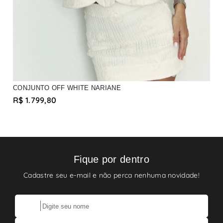
CONJUNTO OFF WHITE NARIANE
C
R$ 1.799,80
R
1
Fique por dentro
Cadastre seu e-mail e não perca nenhuma novidade!