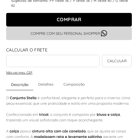
Sugestão de tamanho: PP veste 36 / P veste 38 / M veste 40 / G veste
42
COMPRAR
COMPRE COM SEU PERSONAL SHOPPER
Não sei meu CEP
Detalhes
Composição
Descrição
O
Conjunto Stella
é confortável, elegante e perfeito para o inverno. Uma
peça essencial, que une praticidade e estilo em uma proposta moderna.
Confeccionado em
tricot
, o conjunto é composto por
blusa e calça
,
trazendo um visual sofisticado com toque aconchegante.
A
calça
possui
cintura alta com cós canelado
, que se ajusta ao corpo
com conforto. A
modelagem reta e levemente soltinha
garante um