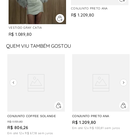
CONJUNTO PRETO ANA
R$
1
.
209
,
80
VESTIDO GRAY CATIA
R$
1
.
089
,
80
QUEM VIU TAMBÉM GOSTOU
CONJUNTO COFFEE SOLANGE
CONJUNTO PRETO ANA
R$
1
.
151
,
80
R$
1
.
209
,
80
R$
806
,
26
Em até
12
x
R$
100
,
81
sem juros
Em até
12
x
R$
67
,
18
sem juros