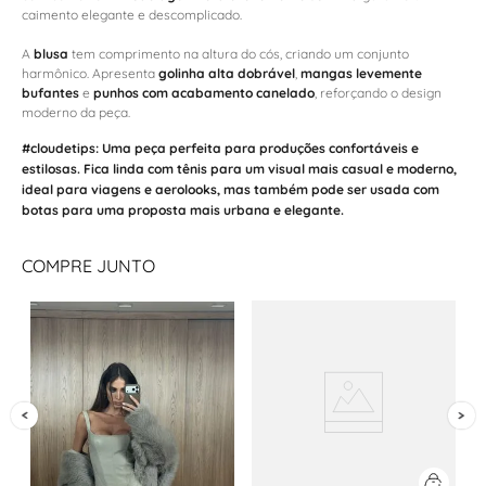
caimento elegante e descomplicado.
A
blusa
tem comprimento na altura do cós, criando um conjunto
harmônico. Apresenta
golinha alta dobrável
,
mangas levemente
bufantes
e
punhos com acabamento canelado
, reforçando o design
moderno da peça.
#cloudetips:
Uma peça perfeita para produções confortáveis e
estilosas. Fica linda com
tênis
para um visual mais casual e moderno,
ideal para viagens e aerolooks, mas também pode ser usada com
botas
para uma proposta mais urbana e elegante.
COMPRE JUNTO