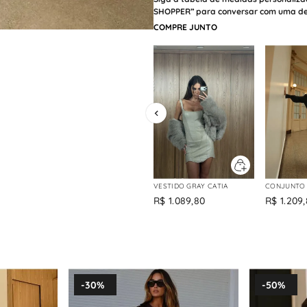
SHOPPER” para conversar com uma de n
COMPRE JUNTO
VESTIDO GRAY CATIA
CONJUNTO 
R$
1
.
089
,
80
R$
1
.
209
,
-
30%
-
50%