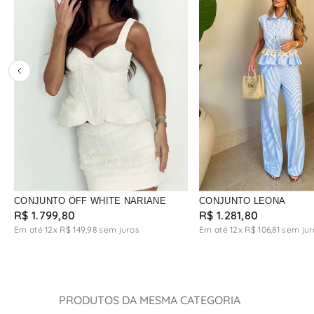
CONJUNTO OFF WHITE NARIANE
CONJUNTO LEONA
R$
1
.
799
,
80
R$
1
.
281
,
80
Em até
12
x
R$
149
,
98
sem juros
Em até
12
x
R$
106
,
81
sem jur
PRODUTOS DA MESMA CATEGORIA