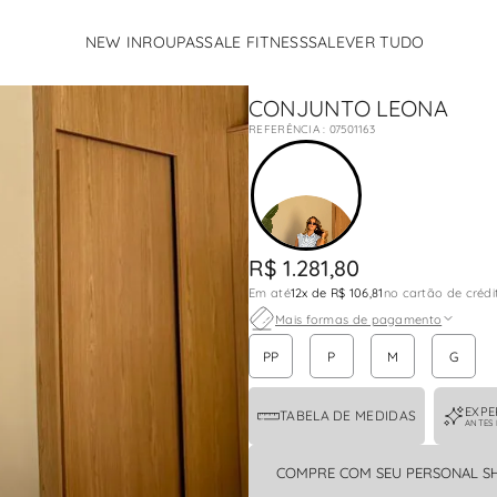
NEW IN
ROUPAS
SALE FITNESS
SALE
VER TUDO
TERMOS MAIS BUSCADOS
CONJUNTO LEONA
1
º
calcas
:
07501163
2
º
vestido
3
º
conjunto
4
º
body
5
º
fleur
R$
1
.
281
,
80
Em até
12
x de
R$ 106,81
no cartão de crédi
6
º
pandora
Mais formas de pagamento
7
º
jaqueta
PP
P
M
G
8
º
vestido rosa
EXPE
9
º
flavia
TABELA DE MEDIDAS
ANTES
10
º
camisa
COMPRE COM SEU PERSONAL S