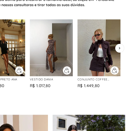
ossas consultoras e tirar todas as suas dúvidas.
PRETO ANA
VESTIDO DANIA
CONJUNTO COFFEE
RAFAELA
80
R$
1
.
017
,
80
R$
1
.
449
,
80