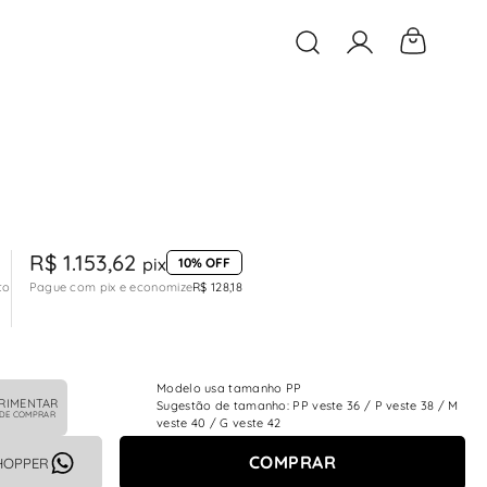
O que você está buscan
R$ 1.153,62
pix
10% OFF
to
Pague com pix e economize
R$ 128,18
Modelo usa tamanho PP
RIMENTAR
Sugestão de tamanho: PP veste 36 / P veste 38 / M
 DE COMPRAR
veste 40 / G veste 42
COMPRAR
HOPPER