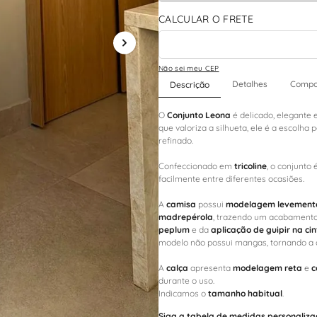
Não sei meu CEP
Detalhes
Compo
Descrição
O
Conjunto Leona
é delicado, elegante
que valoriza a silhueta, ele é a escolh
refinado.
Confeccionado em
tricoline
, o conjunto
facilmente entre diferentes ocasiões.
A
camisa
possui
modelagem levemente
madrepérola
, trazendo um acabamento 
peplum
e da
aplicação de guipir na ci
modelo não possui mangas, tornando a 
A
calça
apresenta
modelagem reta
e
c
durante o uso.
Indicamos o
tamanho habitual
.
Siga a tabela de medidas personaliza