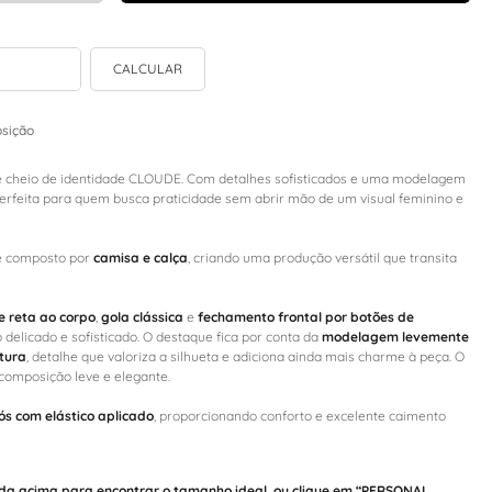
sição
 e cheio de identidade CLOUDE. Com detalhes sofisticados e uma modelagem
a perfeita para quem busca praticidade sem abrir mão de um visual feminino e
 é composto por
camisa e calça
, criando uma produção versátil que transita
 reta ao corpo
,
gola clássica
e
fechamento frontal por botões de
delicado e sofisticado. O destaque fica por conta da
modelagem levemente
ntura
, detalhe que valoriza a silhueta e adiciona ainda mais charme à peça. O
composição leve e elegante.
ós com elástico aplicado
, proporcionando conforto e excelente caimento
da acima para encontrar o tamanho ideal, ou clique em “PERSONAL