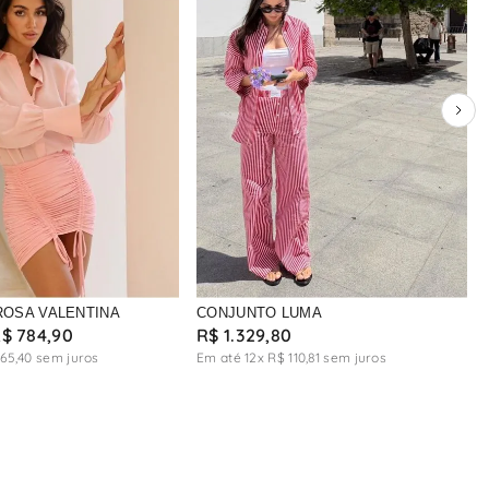
ROSA VALENTINA
CONJUNTO LUMA
R$
784
,
90
R$
1
.
329
,
80
65
,
40
sem juros
Em até
12
x
R$
110
,
81
sem juros