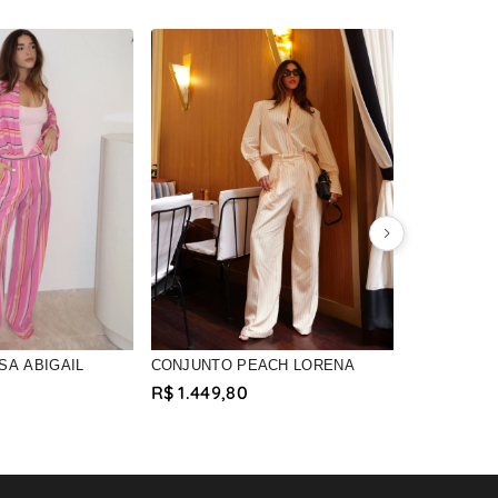
CONJUNTO
R$ 2.879,
12x R$ 239,98
SA ABIGAIL
CONJUNTO PEACH LORENA
R$ 1.449,80