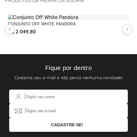
PRODUTOS DA MESMA CATEGORIA
CONJUNTO OFF WHITE PANDORA
C
R$ 2.049,80
R
Fique por dentro
Cadastre seu e-mail e não perca nenhuma novidade!