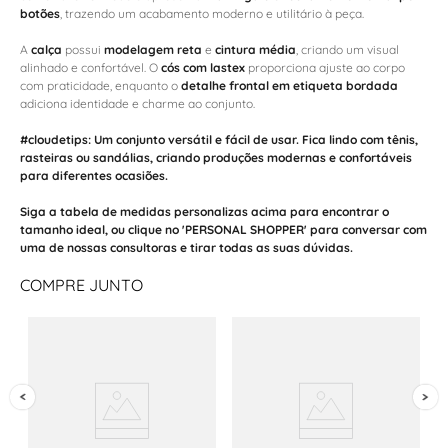
botões
, trazendo um acabamento moderno e utilitário à peça.
A
calça
possui
modelagem reta
e
cintura média
, criando um visual
alinhado e confortável. O
cós com lastex
proporciona ajuste ao corpo
com praticidade, enquanto o
detalhe frontal em etiqueta bordada
adiciona identidade e charme ao conjunto.
#cloudetips:
Um conjunto versátil e fácil de usar. Fica lindo com
tênis
,
rasteiras
ou
sandálias
, criando produções modernas e confortáveis
para diferentes ocasiões.
Siga a tabela de medidas personalizas acima para encontrar o
tamanho ideal, ou clique no 'PERSONAL SHOPPER' para conversar com
uma de nossas consultoras e tirar todas as suas dúvidas.
COMPRE JUNTO