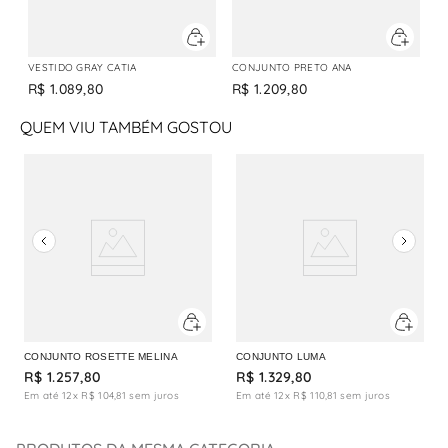
VESTIDO GRAY CATIA
CONJUNTO PRETO ANA
R$
1
.
089
,
80
R$
1
.
209
,
80
QUEM VIU TAMBÉM GOSTOU
CONJUNTO ROSETTE MELINA
CONJUNTO LUMA
R$
1
.
257
,
80
R$
1
.
329
,
80
Em até
12
x
R$
104
,
81
sem juros
Em até
12
x
R$
110
,
81
sem juros