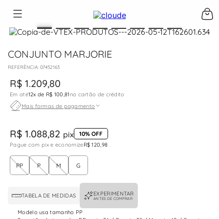
CONJUNTO MARJORIE
:
07452163
R$
1
.
209
,
80
Em até
12
x de
R$ 100,81
no cartão de crédito
Mais formas de pagamento
R$ 1.088,82
pix
10% OFF
Pague com pix e economize
R$ 120,98
PP
P
M
G
EXPERIMENTAR
TABELA DE MEDIDAS
ANTES DE COMPRAR
Modelo usa tamanho PP