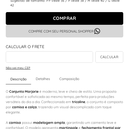
Sugestão de tamanho: PP veste 36 / P veste 38 / M veste 40 / G veste
42
COMPRAR
COMPRE COM SEU PERSONAL SHOPPER
Não sei meu CEP
Detalhes
Composição
Descrição
O
Conjunto Marjorie
é moderno, leve e cheio de estilo. Uma proposta
confortável e sofisticada ao mesmo tempo, perfeita para produções
versáteis do dia a dia. Confeccionado em
tricoline
, o conjunto é composto
por
camisa e calça
, trazendo um visual descomplicado com toque
elegante.
A
camisa
possui
modelagem ampla
, garantindo um caimento leve e
confortável. O modelo apresenta
martingale
e
fechamento frontal por