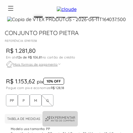
CONJUNTO PRETO PIETRA
:
07497038
R$
1
.
281
,
80
Em até
12
x de
R$ 106,81
no cartão de crédito
Mais formas de pagamento
R$ 1.153,62
pix
10% OFF
Pague com pix e economize
R$ 128,18
PP
P
M
G
EXPERIMENTAR
TABELA DE MEDIDAS
ANTES DE COMPRAR
Modelo usa tamanho PP