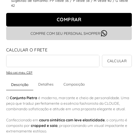
Sugestão de tamanho: PP veste 36 / P veste 38 / M veste 40 / G veste
42
COMPRAR
COMPRE COM SEU PERSONAL SHOPPER
Não sei meu CEP
Detalhes
Composição
Descrição
O
Conjunto Pietra
é moderno, marcante e cheio de personalidade. Uma
peça que traduz perfeitamente a essência fashionista da CLOUDE,
combinando sofisticação e atitude em uma proposta elegante e atual.
Confeccionado em
couro sintético com leve elasticidade
, o conjunto é
composto por
cropped e saia
, proporcionando um visual impactante e
extremamente estiloso.