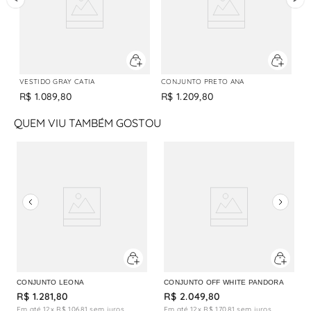
VESTIDO GRAY CATIA
CONJUNTO PRETO ANA
R$
1
.
089
,
80
R$
1
.
209
,
80
QUEM VIU TAMBÉM GOSTOU
CONJUNTO LEONA
CONJUNTO OFF WHITE PANDORA
R$
1
.
281
,
80
R$
2
.
049
,
80
Em até
12
x
R$
106
,
81
sem juros
Em até
12
x
R$
170
,
81
sem juros