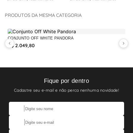
PRODUTOS DA MESMA CATEGORIA
CONJUNTO OFF WHITE PANDORA
C
R$ 2.049,80
R
Fique por dentro
Cadastre seu e-mail e não perca nenhuma novidade!