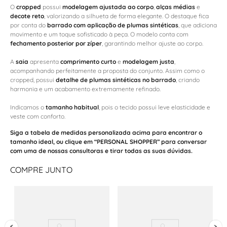
O
cropped
possui
modelagem ajustada ao corpo
,
alças médias
e
decote reto
, valorizando a silhueta de forma elegante. O destaque fica
por conta do
barrado com aplicação de plumas sintéticas
, que adiciona
movimento e um toque sofisticado à peça. O modelo conta com
fechamento posterior por zíper
, garantindo melhor ajuste ao corpo.
A
saia
apresenta
comprimento curto
e
modelagem justa
,
acompanhando perfeitamente a proposta do conjunto. Assim como o
cropped, possui
detalhe de plumas sintéticas no barrado
, criando
harmonia e um acabamento extremamente refinado.
Indicamos o
tamanho habitual
, pois o tecido possui leve elasticidade e
veste com conforto.
Siga a tabela de medidas personalizada acima para encontrar o
tamanho ideal, ou clique em “PERSONAL SHOPPER” para conversar
com uma de nossas consultoras e tirar todas as suas dúvidas.
COMPRE JUNTO