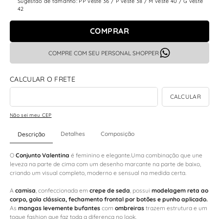
Sugestão de tamanho: PP veste 36 / P veste 38 / M veste 40 / G veste
42
COMPRAR
COMPRE COM SEU PERSONAL SHOPPER
Não sei meu CEP
Detalhes
Composição
Descrição
O
Conjunto Valentina
é feminino e elegante.Uma combinação que une
leveza na parte de cima com um desenho marcante na parte de baixo,
criando um visual completo, moderno e sensual na medida certa.
A
camisa
, confeccionada em
crepe de seda
, possui
modelagem reta ao
corpo, gola clássica, fechamento frontal por botões e punho aplicado.
As
mangas levemente bufantes
com
ombreiras
trazem estrutura e um
toque fashion que faz toda a diferença no look.