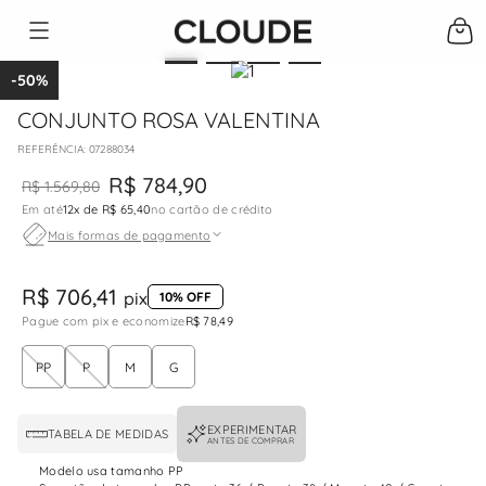
-
50%
CONJUNTO ROSA VALENTINA
:
07288034
R$
784
,
90
R$
1
.
569
,
80
Em até
12
x de
R$ 65,40
no cartão de crédito
Mais formas de pagamento
R$ 706,41
pix
10% OFF
Pague com pix e economize
R$ 78,49
PP
P
M
G
EXPERIMENTAR
TABELA DE MEDIDAS
ANTES DE COMPRAR
Modelo usa tamanho PP