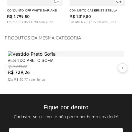
CONJUNTO OFF WHITE NARIANE
CONJUNTO CABERNET STELLA
R$
1
.
799
,
80
R$
1
.
319
,
80
Em até
12
x
R$
149
,
98
sem juros
Em até
12
x
R$
109
,
98
sem juros
PRODUTOS DA MESMA CATEGORIA
VESTIDO PRETO SOFIA
V
R$ 1.041,80
R
R$ 729,26
R
12x R$ 60,77
sem juros
Fique por dentro
Cadastre seu e-mail e não perca nenhuma novidade!