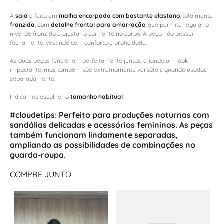
A
saia
é feita em
malha encorpada com bastante elastano
, totalmente
franzida
, com
detalhe frontal para amarração
, que permite regular o
nível do franzido e ajustar o caimento no corpo. A peça não possui
fechamento, vestindo com conforto e praticidade.
As duas peças funcionam perfeitamente juntas, criando um look
impactante, mas também são extremamente versáteis quando usadas
separadamente.
Indicamos escolher o
tamanho habitual
.
#cloudetips:
Perfeito para produções noturnas com
sandálias delicadas e acessórios femininos. As peças
também funcionam lindamente separadas,
ampliando as possibilidades de combinações no
guarda-roupa.
COMPRE JUNTO