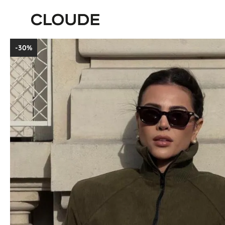
-
30%