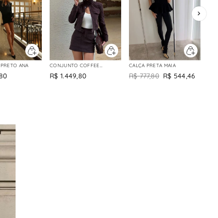
PRETO ANA
CONJUNTO COFFEE
CALÇA PRETA MAIA
RAFAELA
80
R$
1
.
449
,
80
R$
777
,
80
R$
544
,
46