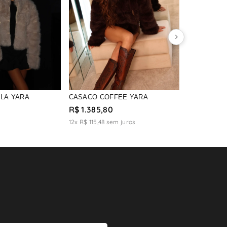
LLA YARA
CASACO COFFEE YARA
R$ 1.385,80
12x R$ 115,48
sem juros