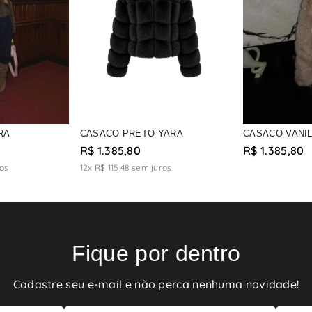
RA
CASACO PRETO YARA
CASACO VANI
R$ 1.385,80
R$ 1.385,80
os
12x R$ 115,48
sem juros
Fique por dentro
Cadastre seu e-mail e não perca nenhuma novidade!