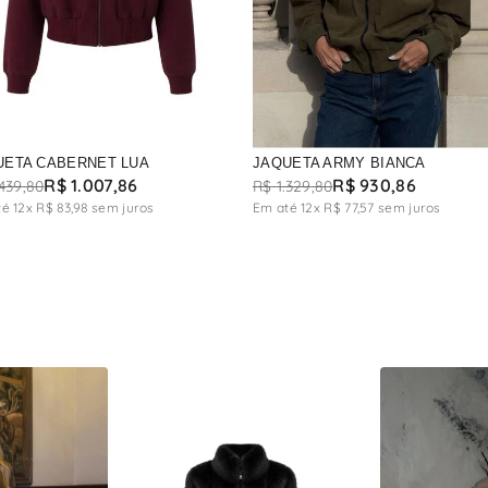
UETA CABERNET LUA
JAQUETA ARMY BIANCA
R$
1
.
007
,
86
R$
930
,
86
439
,
80
R$
1
.
329
,
80
té
12
x
R$
83
,
98
sem juros
Em até
12
x
R$
77
,
57
sem juros