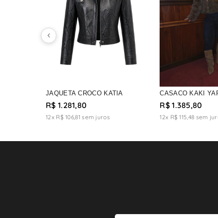
JAQUETA CROCO KATIA
CASACO KAKI YA
R$ 1.281,80
R$ 1.385,80
12x R$ 106,81
sem juros
12x R$ 115,48
sem jur