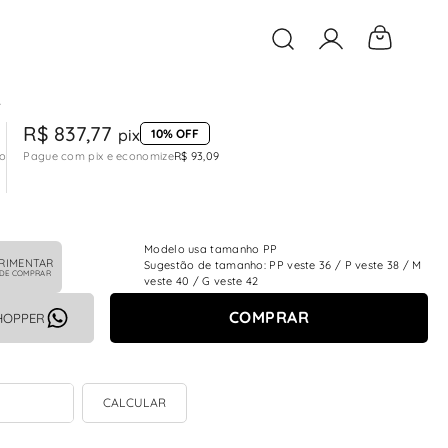
O que você está buscan
A
R$ 837,77
pix
10% OFF
to
Pague com pix e economize
R$ 93,09
Modelo usa tamanho PP
RIMENTAR
Sugestão de tamanho: PP veste 36 / P veste 38 / M
 DE COMPRAR
veste 40 / G veste 42
COMPRAR
HOPPER