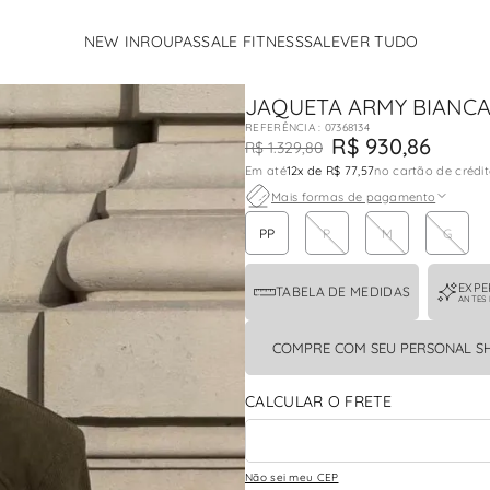
NEW IN
ROUPAS
SALE FITNESS
SALE
VER TUDO
TERMOS MAIS BUSCADOS
JAQUETA ARMY BIANC
1
º
calcas
:
07368134
2
º
vestido
R$
930
,
86
R$
1
.
329
,
80
Em até
12
x de
R$ 77,57
no cartão de crédi
3
º
conjunto
Mais formas de pagamento
4
º
body
PP
P
M
G
5
º
fleur
EXPE
TABELA DE MEDIDAS
6
º
pandora
ANTES
7
º
jaqueta
COMPRE COM SEU PERSONAL S
8
º
vestido rosa
9
º
flavia
10
º
camisa
Não sei meu CEP