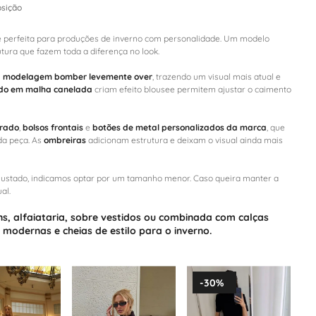
sição
e perfeita para produções de inverno com personalidade. Um modelo
tura que fazem toda a diferença no look.
i
modelagem bomber levemente over
, trazendo um visual mais atual e
ado em malha canelada
criam efeito blousee permitem ajustar o caimento
orado
,
bolsos frontais
e
botões de metal personalizados da marca
, que
da peça. As
ombreiras
adicionam estrutura e deixam o visual ainda mais
ustado, indicamos optar por um tamanho menor. Caso queira manter a
al.
ns
,
alfaiataria
, sobre
vestidos
ou combinada com
calças
 modernas e cheias de estilo para o inverno.
-
30%