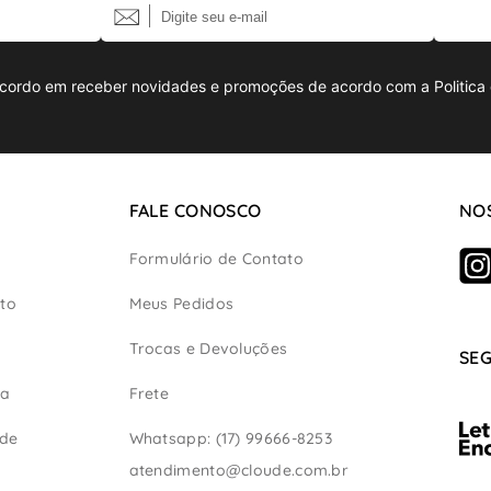
cordo em receber novidades e promoções de acordo com a Politica 
FALE CONOSCO
NOS
Formulário de Contato
to
Meus Pedidos
Trocas e Devoluções
SE
ça
Frete
ade
Whatsapp: (17) 99666-8253
atendimento@cloude.com.br