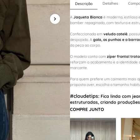
Detalhes
Compo
Descrição
A
Jaqueta Bianca
é moderna, estilosa 
bomber repaginado, com textura e estru
Confeccionada em
veludo cotelê
, possu
despojado. A
gola, os punhos e o barr
da peça ao corpo.
O modelo conta com
zíper frontal trat
reforçam o acabamento e a identidade 
marcante.
Para quem prefere um caimento mais aj
proposta over, escolha o tamanho habitu
#cloudetips:
Fica linda com
jea
estruturadas
, criando produções
COMPRE JUNTO