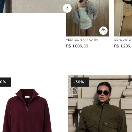
VESTIDO GRAY CATIA
CONJUNTO 
R$
1
.
089
,
80
R$
1
.
209
,
30%
-
30%