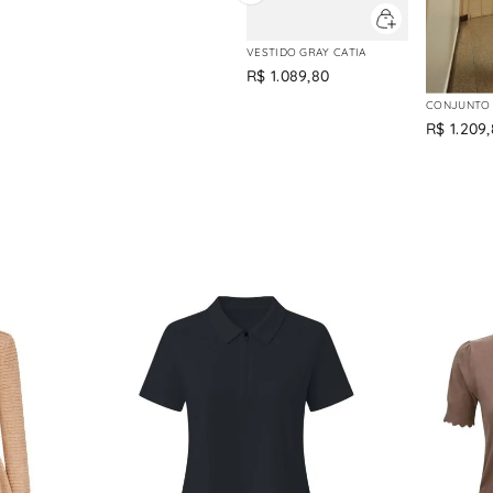
VESTIDO GRAY CATIA
R$
1
.
089
,
80
CONJUNTO 
R$
1
.
209
,