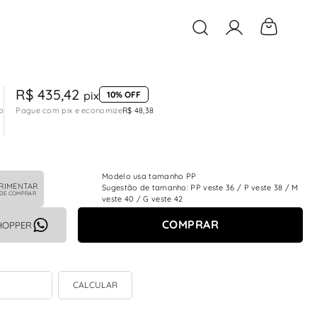
O que você está buscan
R$ 435,42
pix
10% OFF
o
Pague com pix e economize
R$ 48,38
Modelo usa tamanho PP
RIMENTAR
Sugestão de tamanho: PP veste 36 / P veste 38 / M
 DE COMPRAR
veste 40 / G veste 42
COMPRAR
HOPPER