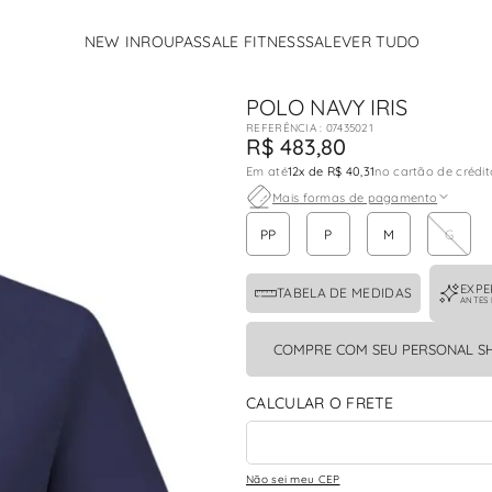
NEW IN
ROUPAS
SALE FITNESS
SALE
VER TUDO
TERMOS MAIS BUSCADOS
POLO NAVY IRIS
1
º
calcas
:
07435021
2
º
vestido
R$
483
,
80
Em até
12
x de
R$ 40,31
no cartão de crédit
3
º
conjunto
Mais formas de pagamento
4
º
body
PP
P
M
G
5
º
fleur
EXPE
TABELA DE MEDIDAS
6
º
pandora
ANTES
7
º
jaqueta
COMPRE COM SEU PERSONAL S
8
º
vestido rosa
9
º
flavia
10
º
camisa
Não sei meu CEP