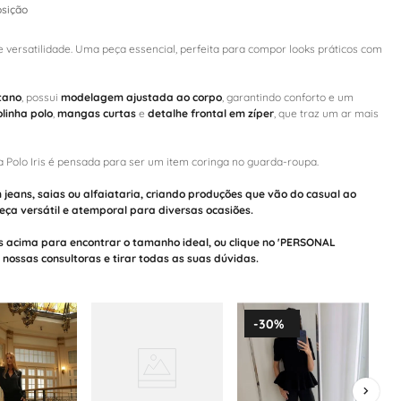
sição
e versatilidade. Uma peça essencial, perfeita para compor looks práticos com
tano
, possui
modelagem ajustada ao corpo
, garantindo conforto e um
linha polo
,
mangas curtas
e
detalhe frontal em zíper
, que traz um ar mais
 a Polo Iris é pensada para ser um item coringa no guarda-roupa.
m
jeans
,
saias
ou
alfaiataria
, criando produções que vão do casual ao
ça versátil e atemporal para diversas ocasiões.
s acima para encontrar o tamanho ideal, ou clique no 'PERSONAL
ossas consultoras e tirar todas as suas dúvidas.
-
30%