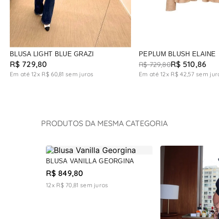
BLUSA LIGHT BLUE GRAZI
PEPLUM BLUSH ELAINE
R$
729
,
80
R$
510
,
86
R$
729
,
80
Em até
12
x
R$
60
,
81
sem juros
Em até
12
x
R$
42
,
57
sem jur
PRODUTOS DA MESMA CATEGORIA
BLUSA VANILLA GEORGINA
R$ 849,80
12x R$ 70,81
sem juros