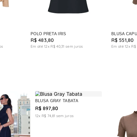
POLO PRETA IRIS
BLUSA CAPU
R$
483
,
80
R$
551
,
80
os
Em até
12
x
R$
40
,
31
sem juros
Em até
12
x
R$
BLUSA GRAY TABATA
R$ 897,80
12x R$ 74,81
sem juros