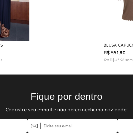
IS
BLUSA CAPUC
R$ 551,80
os
12x R$ 45,98
sem 
Fique por dentro
Cadastre seu e-mail e não perca nenhuma novidade!