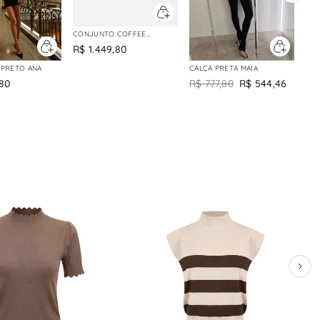
CONJUNTO COFFEE
RAFAELA
R$
1
.
449
,
80
PRETO ANA
CALÇA PRETA MAIA
80
R$
777
,
80
R$
544
,
46