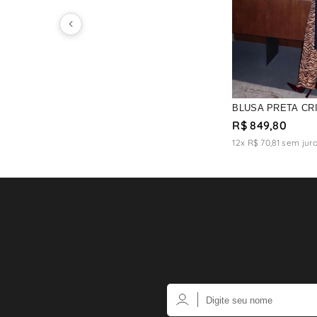
BLUSA PRETA CR
R$ 849,80
12x R$ 70,81
sem jur