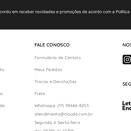
cordo em receber novidades e promoções de acordo com a Politica 
FALE CONOSCO
NOS
Formulário de Contato
to
Meus Pedidos
Trocas e Devoluções
SE
ça
Frete
ade
Whatsapp: (17) 99666-8253
atendimento@cloude.com.br
Segunda à Sexta-feira