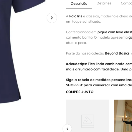
Detalhes
Compo
Descrição
A
Polo Iris
é clássica, moderna e cheia d
um toque sofisticado.
Confeccionada em
piquê com leve elas
caimento bonito. O modelo apresenta
go
atual à peça.
Parte da nossa coleção
Beyond Basics
,
#cloudetips:
Fica linda combinada co
mais arrumado com facilidade. Uma pe
Siga a tabela de medidas personaliza
SHOPPER' para conversar com uma de n
COMPRE JUNTO