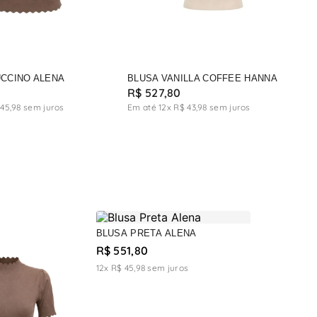
CCINO ALENA
BLUSA VANILLA COFFEE HANNA
R$
527
,
80
45
,
98
sem juros
Em até
12
x
R$
43
,
98
sem juros
BLUSA GRA
BLUSA PRETA ALENA
R$ 551,80
R$ 551,80
12x R$ 45,98
s
12x R$ 45,98
sem juros