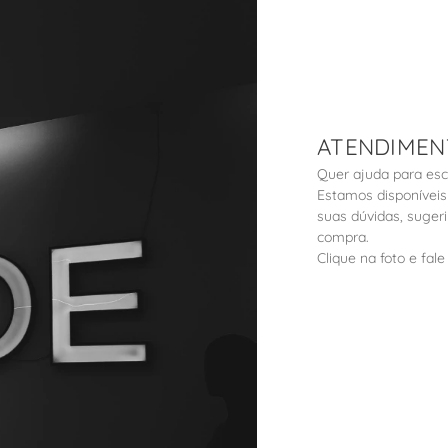
ATENDIMEN
Quer ajuda para es
Estamos disponíveis
suas dúvidas, suger
compra.
Clique na foto e fa