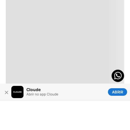
Cloude
×
ABRIR
Abrir no app Cloude