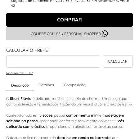
Sugestão de tamanho: PP veste 36 / P veste 38 / M veste 40 / G veste
42
COMPRAR
COMPRE COM SEU PERSONAL SHOPPER
Não sei meu CEP
Detalhes
Composição
Descrição
O
Short Flávia
é delicado, moderno e cheio de charme. Uma peça que
combina leveza e feminilidade, trazendo um visual atual e cheio de estilo.
Confeccionado em
viscose
, possui
comprimento mini
e
modelagem
soltinha na perna
, garantindo conforto e movimento ao vestir. O
cós
aplicado com elástico
proporciona um ajuste confortável ao corpo.
O destaque fica por conta do
detalhe em renda no barrado
, que