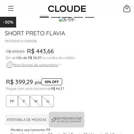
-
30%
SHORT PRETO FLAVIA
:
07361038
R$
443
,
66
R$
633
,
80
Em até
12
x de
R$ 36,97
no cartão de crédito
Mais formas de pagamento
R$ 399,29
pix
10% OFF
Pague com pix e economize
R$ 44,37
PP
P
M
G
EXPERIMENTAR
TABELA DE MEDIDAS
ANTES DE COMPRAR
Modelo usa tamanho PP