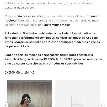
adiciona textura e um toque feminino à peça, trazendo ainda mais
personalidade ao look.
O tecido
não possui elastano
, por isso indicamos escolher o
tamanho
habitual
. Para quem prefere o short um pouco mais comprido ou mais
soltinho, é possível optar por
um tamanho maior
.
#cloudetips:
Fica lindo combinado com a
T-shirt Betania
, além de
funcionar perfeitamente com
bodys, camisas ou jaquetas
. Use com
botas, scarpin ou sandálias
para criar produções modernas e cheias
de personalidade.
Siga a tabela de medidas personalizas acima para encontrar o
tamanho ideal, ou clique no 'PERSONAL SHOPPER' para conversar com
uma de nossas consultoras e tirar todas as suas dúvidas.
COMPRE JUNTO