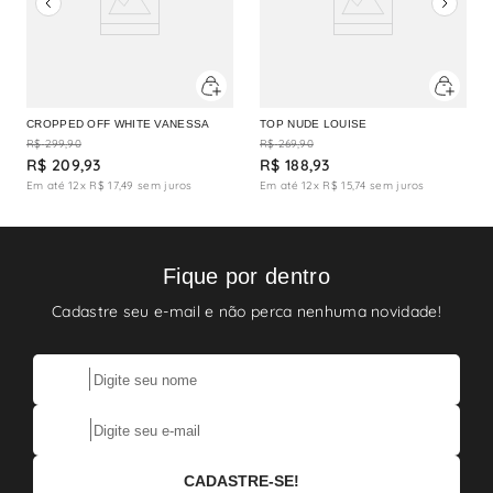
CROPPED OFF WHITE VANESSA
TOP NUDE LOUISE
R$
299
,
90
R$
269
,
90
R$
209
,
93
R$
188
,
93
Em até
12
x
R$
17
,
49
sem juros
Em até
12
x
R$
15
,
74
sem juros
Fique por dentro
Cadastre seu e-mail e não perca nenhuma novidade!