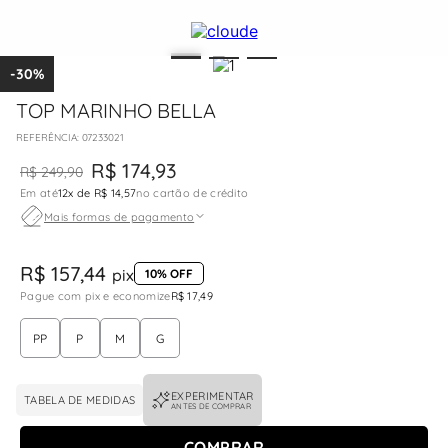
-
30%
TOP MARINHO BELLA
:
07233021
R$
174
,
93
R$
249
,
90
Em até
12
x de
R$ 14,57
no cartão de crédito
Mais formas de pagamento
R$ 157,44
pix
10% OFF
Pague com pix e economize
R$ 17,49
PP
P
M
G
EXPERIMENTAR
TABELA DE MEDIDAS
ANTES DE COMPRAR
COMPRAR