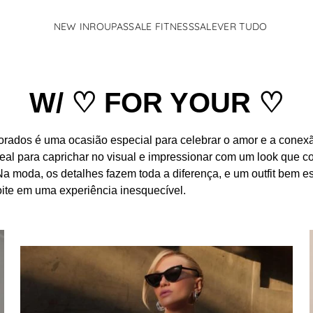
NEW IN
ROUPAS
SALE FITNESS
SALE
VER TUDO
TERMOS MAIS BUSCADOS
1
º
calcas
2
º
vestido
W/ ♡ FOR YOUR ♡
3
º
body
4
º
conjunto
rados é uma ocasião especial para celebrar o amor e a conexã
eal para caprichar no visual e impressionar com um look que 
5
º
fleur
 Na moda, os detalhes fazem toda a diferença, e um outfit bem 
6
º
pandora
oite em uma experiência inesquecível.
7
º
jaqueta
8
º
vestido rosa
9
º
camisa
10
º
flavia