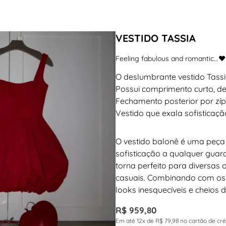
VESTIDO TASSIA
Feeling fabulous and romantic...❤️
O deslumbrante vestido Tass
Possui comprimento curto, d
Fechamento posterior por zíp
Vestido que exala sofisticaçã
O vestido balonê é uma peça
sofisticação a qualquer guar
torna perfeito para diversas
casuais. Combinando com os a
looks inesquecíveis e cheios de
R$ 959,80
Em até 12x de R$ 79,98 no cartão de cr