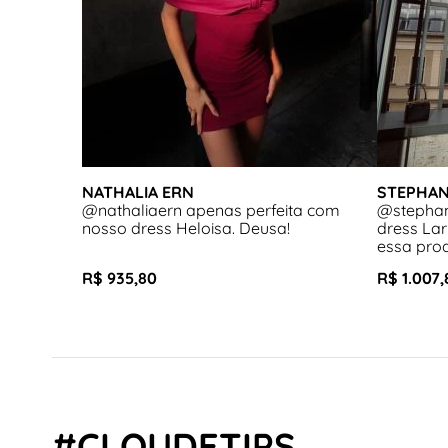
NATHALIA ERN
STEPHAN
@nathaliaern apenas perfeita com
@stephan
nosso dress Heloisa. Deusa!
dress Lar
essa pro
R$ 935,80
R$ 1.007,
#CLOUDETIPS