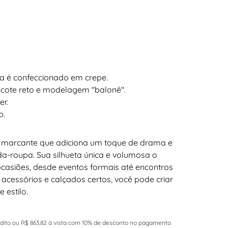
ia é confeccionado em crepe.
ecote reto e modelagem "balonê".
er.
o.
 marcante que adiciona um toque de drama e
da-roupa. Sua silhueta única e volumosa o
 ocasiões, desde eventos formais até encontros
cessórios e calçados certos, você pode criar
 estilo.
édito ou R$ 863,82 à vista com 10% de desconto no pagamento