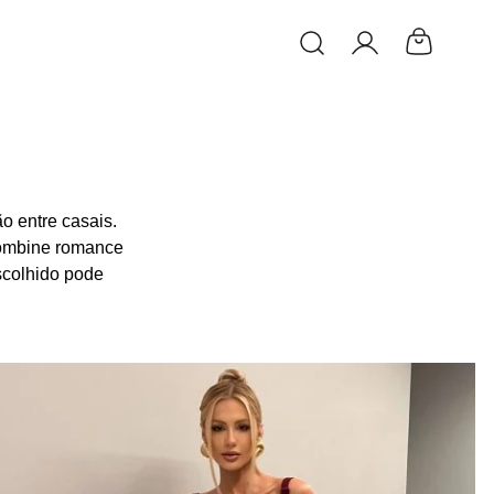
O que você está buscand
o entre casais.
combine romance
escolhido pode