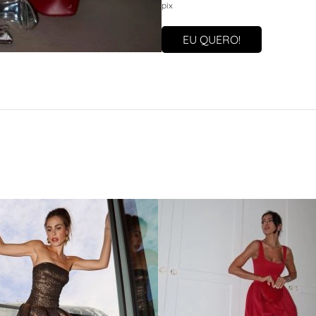
pix
EU QUERO!