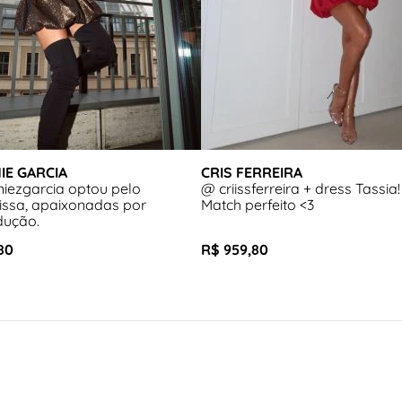
IE GARCIA
CRIS FERREIRA
iezgarcia optou pelo
@ criissferreira + dress Tassia!
issa, apaixonadas por
Match perfeito <3
dução.
80
R$ 959,80