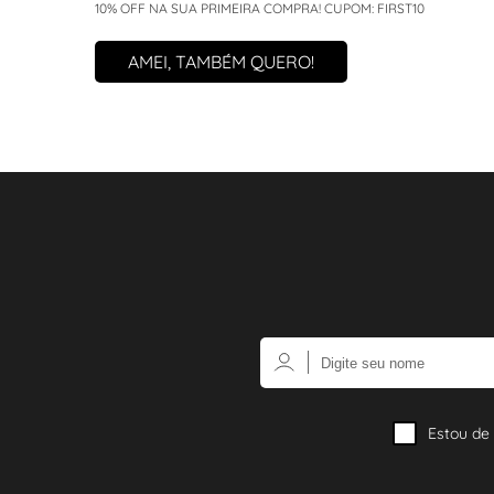
10% OFF NA SUA PRIMEIRA COMPRA! CUPOM: FIRST10
AMEI, TAMBÉM QUERO!
Estou de