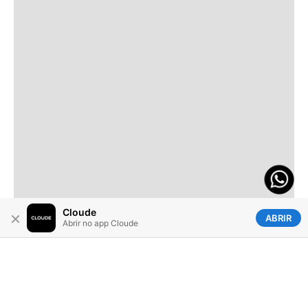
Cloude
×
ABRIR
Abrir no app Cloude