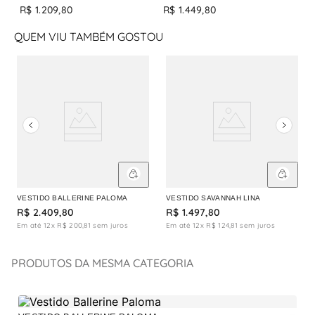
R$
1
.
209
,
80
R$
1
.
449
,
80
QUEM VIU TAMBÉM GOSTOU
VESTIDO BALLERINE PALOMA
VESTIDO SAVANNAH LINA
R$
2
.
409
,
80
R$
1
.
497
,
80
Em até
12
x
R$
200
,
81
sem juros
Em até
12
x
R$
124
,
81
sem juros
PRODUTOS DA MESMA CATEGORIA