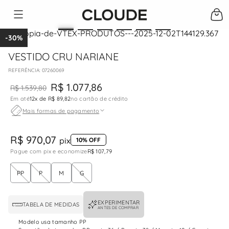
-
30%
VESTIDO CRU NARIANE
:
07260069
R$
1
.
077
,
86
R$
1
.
539
,
80
Em até
12
x de
R$ 89,82
no cartão de crédito
Mais formas de pagamento
R$ 970,07
pix
10% OFF
Pague com pix e economize
R$ 107,79
PP
P
M
G
EXPERIMENTAR
TABELA DE MEDIDAS
ANTES DE COMPRAR
Modelo usa tamanho PP