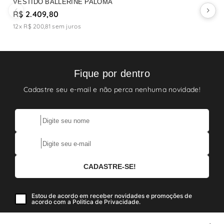
VESTIDO BALLERINE PALOMA
V
R$ 2.409,80
R
12x R$ 200,81
sem juros
Fique por dentro
Cadastre seu e-mail e não perca nenhuma novidade!
Estou de acordo em receber novidades e promoções de
acordo com a Politica de Privacidade.