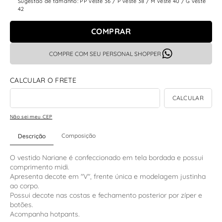
Sugestão de tamanho: PP veste 36 / P veste 38 / M veste 40 / G veste
42
COMPRAR
COMPRE COM SEU PERSONAL SHOPPER
Não sei meu CEP
Composição
Descrição
O vestido Nariane é confeccionado em tela bordada e possui
comprimento midi.
Apresenta decote em "V", frente única e modelagem justinha
ao corpo.
Possui decote nas costas e fechamento posterior por zíper e
botões.
Acompanha hotpants.