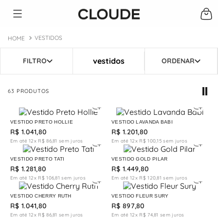
VESTIDOS
vestidos
63
PRODUTOS
VESTIDO PRETO HOLLIE
VESTIDO LAVANDA BABI
R$
1
.
041
,
80
R$
1
.
201
,
80
Em até
12
x
R$
86
,
81
sem juros
Em até
12
x
R$
100
,
15
sem juros
VESTIDO PRETO TATI
VESTIDO GOLD PILAR
R$
1
.
281
,
80
R$
1
.
449
,
80
Em até
12
x
R$
106
,
81
sem juros
Em até
12
x
R$
120
,
81
sem juros
VESTIDO CHERRY RUTH
VESTIDO FLEUR SURY
R$
1
.
041
,
80
R$
897
,
80
Em até
12
x
R$
86
,
81
sem juros
Em até
12
x
R$
74
,
81
sem juros