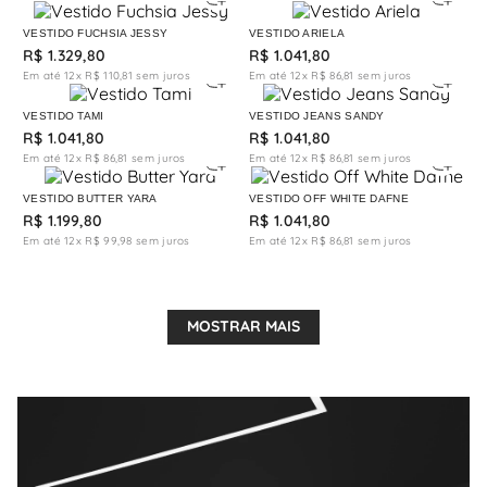
VESTIDO FUCHSIA JESSY
VESTIDO ARIELA
R$
1
.
329
,
80
R$
1
.
041
,
80
Em até
12
x
R$
110
,
81
sem juros
Em até
12
x
R$
86
,
81
sem juros
VESTIDO TAMI
VESTIDO JEANS SANDY
R$
1
.
041
,
80
R$
1
.
041
,
80
Em até
12
x
R$
86
,
81
sem juros
Em até
12
x
R$
86
,
81
sem juros
VESTIDO BUTTER YARA
VESTIDO OFF WHITE DAFNE
R$
1
.
199
,
80
R$
1
.
041
,
80
Em até
12
x
R$
99
,
98
sem juros
Em até
12
x
R$
86
,
81
sem juros
MOSTRAR MAIS