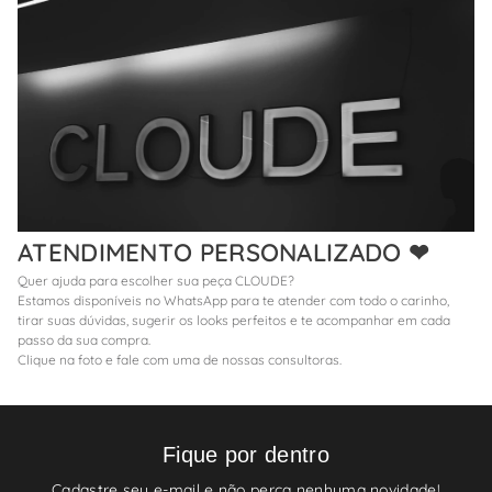
ATENDIMENTO PERSONALIZADO ❤
Quer ajuda para escolher sua peça CLOUDE?
Estamos disponíveis no WhatsApp para te atender com todo o carinho,
tirar suas dúvidas, sugerir os looks perfeitos e te acompanhar em cada
passo da sua compra.
Clique na foto e fale com uma de nossas consultoras.
Fique por dentro
Cadastre seu e-mail e não perca nenhuma novidade!