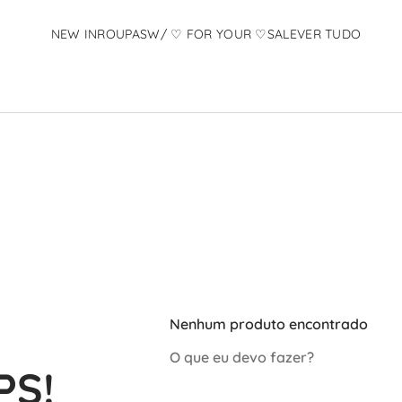
NEW IN
ROUPAS
W/ ♡ FOR YOUR ♡
SALE
VER TUDO
TERMOS MAIS BUSCADOS
1
º
calcas
2
º
vestido
3
º
conjunto
4
º
body
5
º
fleur
6
º
pandora
7
º
jaqueta
8
º
vestido rosa
Nenhum produto encontrado
9
º
flavia
O que eu devo fazer?
10
º
camisa
PS!