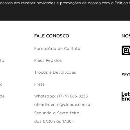
 acordo em receber novidades e promoções de acordo com a Politica d
FALE CONOSCO
NOS
Formulário de Contato
to
Meus Pedidos
Trocas e Devoluções
SE
ça
Frete
ade
Whatsapp: (17) 99666-8253
atendimento@cloude.com.br
Segunda à Sexta-feira
das 07:30h às 17:30h